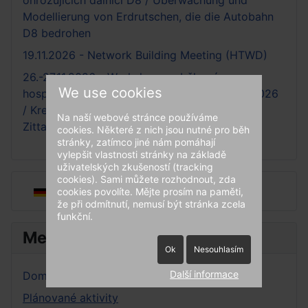
ohrožujících dálnici D8 / Überwachung und
Modellierung von Erdrutschen, die die Autobahn
D8 bedrohen
19.11.2026 - Network Building Meeting (HTWD)
26.-27.11.2026 - Workshop o oběhovém
We use cookies
hospodářství a skládkování, Žitava-Liberec 2026
/ Kreislaufwirtwchafts- und Deponieworkshop
Na naší webové stránce používáme
Zittau-Liberec 2026
cookies. Některé z nich jsou nutné pro běh
stránky, zatímco jiné nám pomáhají
vylepšit vlastnosti stránky na základě
uživatelských zkušeností (tracking
cookies). Sami můžete rozhodnout, zda
Zvolte jazyk
cookies povolíte. Mějte prosím na paměti,
že při odmítnutí, nemusí být stránka zcela
funkční.
Menu
Ok
Nesouhlasím
Další informace
Domácí stránka
Plánované aktivity