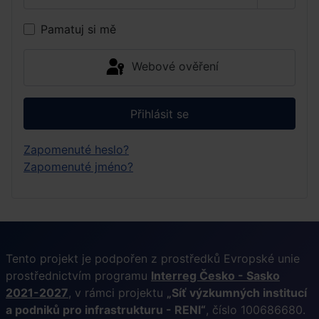
Zobrazi
Pamatuj si mě
Webové ověření
Přihlásit se
Zapomenuté heslo?
Zapomenuté jméno?
Tento projekt je podpořen z prostředků Evropské unie
prostřednictvím programu
Interreg Česko - Sasko
2021-2027
, v rámci projektu
„Síť výzkumných institucí
a podniků pro infrastrukturu - RENI“
, číslo 100686680.