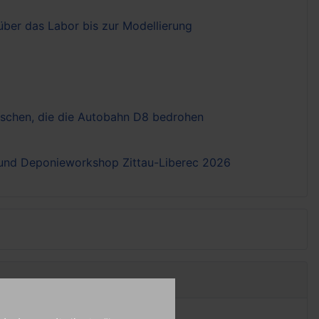
ber das Labor bis zur Modellierung
tschen, die die Autobahn D8 bedrohen
- und Deponieworkshop Zittau-Liberec 2026