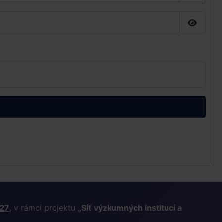
Zobrazi
027
, v rámci projektu
„Síť výzkumných institucí a