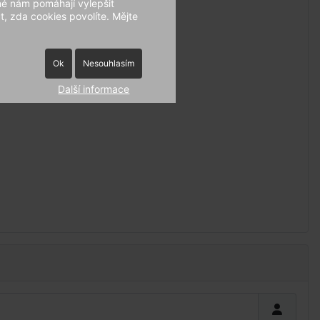
né nám pomáhají vylepšit
, zda cookies povolíte. Mějte
Ok
Nesouhlasím
Další informace