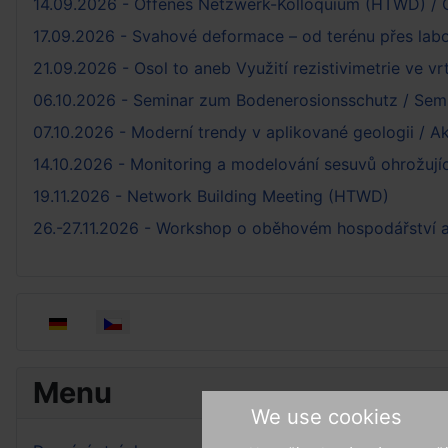
14.09.2026 - Offenes Netzwerk-Kolloquium (HTWD) / 
17.09.2026 - Svahové deformace – od terénu přes lab
21.09.2026 - Osol to aneb Využití rezistivimetrie ve vr
06.10.2026 - Seminar zum Bodenerosionsschutz / Semi
07.10.2026 - Moderní trendy v aplikované geologii / A
14.10.2026 - Monitoring a modelování sesuvů ohrožují
19.11.2026 - Network Building Meeting (HTWD)
26.-27.11.2026 - Workshop o oběhovém hospodářství a
Zvolte jazyk
Menu
We use cookies