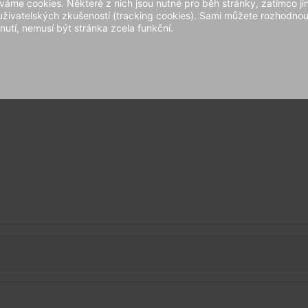
áme cookies. Některé z nich jsou nutné pro běh stránky, zatímco ji
 uživatelských zkušeností (tracking cookies). Sami můžete rozhodnout
nutí, nemusí být stránka zcela funkční.