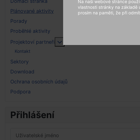
Domácí stránka
Na naší webové stránce použív
vlastnosti stránky na základě
Plánované aktivity
prosím na paměti, že při odmít
Porady
Proběhlé aktivity
More about: Projektoví partneři
Projektoví partneři
Kontakt
Sektory
Download
Ochrana osobních údajů
Podpora
Přihlášení
Uživatelské jméno