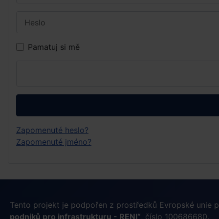
Heslo
Pamatuj si mě
Zapomenuté heslo?
Zapomenuté jméno?
Tento projekt je podpořen z prostředků Evropské unie
podniků pro infrastrukturu - RENI“
, číslo 100686680.