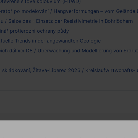
Otevřené síťové kolokvium (HTWD)
oratoř po modelování / Hangverformungen – vom Gelände ü
tu / Salze das - Einsatz der Resistivimetrie in Bohrlöchern
nář protierozní ochrany půdy
ktuelle Trends in der angewandten Geologie
cích dálnici D8 / Überwachung und Modellierung von Erdru
 skládkování, Žitava-Liberec 2026 / Kreislaufwirtwchafts