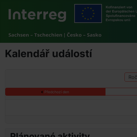
Kalendář událostí
Roč
Předchozí den
Plánované aktivity