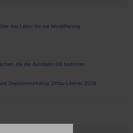
ber das Labor bis zur Modellierung
tschen, die die Autobahn D8 bedrohen
- und Deponieworkshop Zittau-Liberec 2026