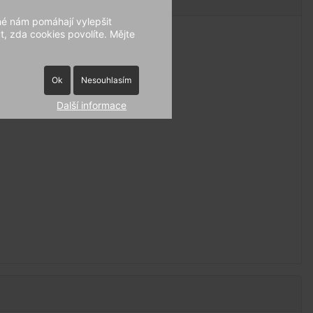
né nám pomáhají vylepšit
, zda cookies povolíte. Mějte
Ok
Nesouhlasím
Další informace