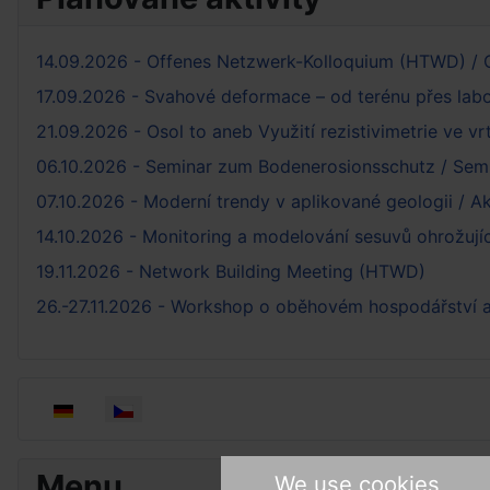
14.09.2026 - Offenes Netzwerk-Kolloquium (HTWD) / 
17.09.2026 - Svahové deformace – od terénu přes lab
21.09.2026 - Osol to aneb Využití rezistivimetrie ve vr
06.10.2026 - Seminar zum Bodenerosionsschutz / Semi
07.10.2026 - Moderní trendy v aplikované geologii / A
14.10.2026 - Monitoring a modelování sesuvů ohrožují
19.11.2026 - Network Building Meeting (HTWD)
26.-27.11.2026 - Workshop o oběhovém hospodářství a
Zvolte jazyk
Menu
We use cookies