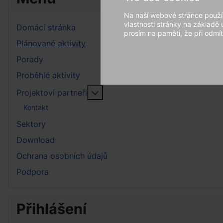
Na naší webové stránce použív
vlastnosti stránky na základě
Domácí stránka
prosím na paměti, že při odmít
Plánované aktivity
Porady
Proběhlé aktivity
More about: Projektoví partneři
Projektoví partneři
Kontakt
Sektory
Download
Ochrana osobních údajů
Podpora
Přihlášení