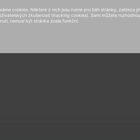
áme cookies. Některé z nich jsou nutné pro běh stránky, zatímco ji
 uživatelských zkušeností (tracking cookies). Sami můžete rozhodnout
nutí, nemusí být stránka zcela funkční.