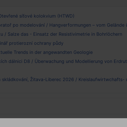
Otevřené síťové kolokvium (HTWD)
oratoř po modelování / Hangverformungen – vom Gelände ü
tu / Salze das - Einsatz der Resistivimetrie in Bohrlöchern
nář protierozní ochrany půdy
ktuelle Trends in der angewandten Geologie
cích dálnici D8 / Überwachung und Modellierung von Erdru
 skládkování, Žitava-Liberec 2026 / Kreislaufwirtwchafts