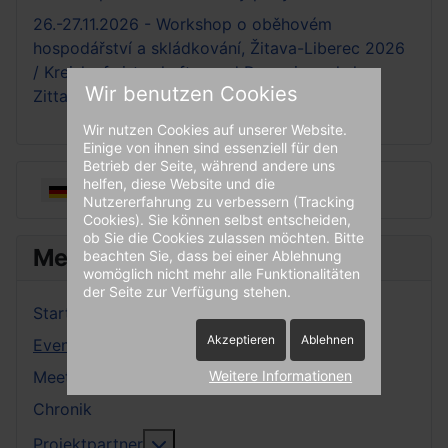
26.-27.11.2026 - Workshop o oběhovém
hospodářství a skládkování, Žitava-Liberec 2026
/ Kreislaufwirtwchafts- und Deponieworkshop
Wir benutzen Cookies
Zittau-Liberec 2026
Wir nutzen Cookies auf unserer Website.
Einige von ihnen sind essenziell für den
Betrieb der Seite, während andere uns
helfen, diese Website und die
Sprache auswählen
Nutzererfahrung zu verbessern (Tracking
Cookies). Sie können selbst entscheiden,
ob Sie die Cookies zulassen möchten. Bitte
Menü
beachten Sie, dass bei einer Ablehnung
womöglich nicht mehr alle Funktionalitäten
der Seite zur Verfügung stehen.
Startseite
Akzeptieren
Ablehnen
Events
Weitere Informationen
Meetings
Chronik
More about: Projektpartner
Projektpartner