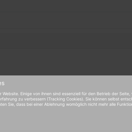
es
 Website. Einige von ihnen sind essenziell für den Betrieb der Seite
rfahrung zu verbessern (Tracking Cookies). Sie können selbst entsc
en Sie, dass bei einer Ablehnung womöglich nicht mehr alle Funktion