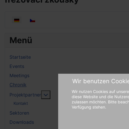
Sprache auswählen
Menü
Startseite
Events
Meetings
Wir benutzen Cooki
Chronik
Wir nutzen Cookies auf unserer
More about: Projektpartner
Projektpartner
diese Website und die Nutzere
zulassen möchten. Bitte beacht
Kontakt
Verfügung stehen.
Sektoren
Downloads