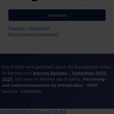
Anmelden
Passwort vergessen?
Benutzername vergessen?
Das Projekt wird gefördert durch die Europäische Union
im Rahmen von
Interreg Sachsen - Tschechien 2021-
2027
, und zwar im Rahmen des Projekts
„Forschung-
und Unternehmensnetz für Infrastruktur - RENI“
,
Nummer 100686680.
旺商聊
旺商聊
旺商聊
QuickQ
汽水音乐