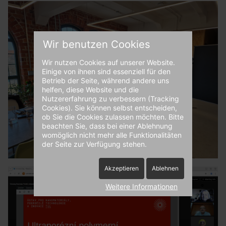
Wir benutzen Cookies
Wir nutzen Cookies auf unserer Website.
Einige von ihnen sind essenziell für den
Betrieb der Seite, während andere uns
helfen, diese Website und die
Nutzererfahrung zu verbessern (Tracking
Cookies). Sie können selbst entscheiden,
ob Sie die Cookies zulassen möchten. Bitte
beachten Sie, dass bei einer Ablehnung
womöglich nicht mehr alle Funktionalitäten
der Seite zur Verfügung stehen.
Akzeptieren
Ablehnen
Weitere Informationen