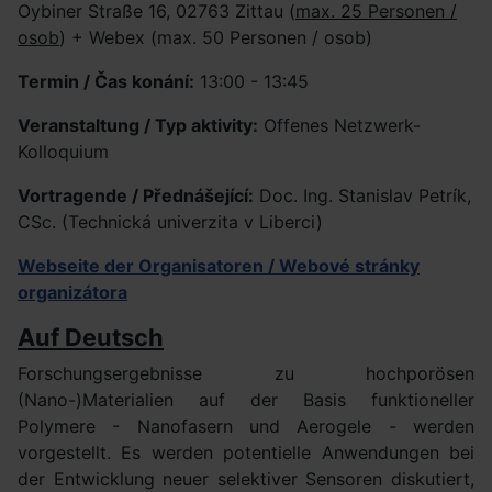
Oybiner Straße 16, 02763 Zittau (
max. 25 Personen /
osob
) + Webex (max. 50 Personen / osob)
Termin / Čas konání:
13:00 - 13:45
Veranstaltung / Typ aktivity:
Offenes Netzwerk-
Kolloquium
Vortragende / Přednášející:
Doc. Ing. Stanislav Petrík,
CSc. (Technická univerzita v Liberci)
Webseite der Organisatoren / Webové stránky
organizátora
Auf Deutsch
Forschungsergebnisse zu hochporösen
(Nano-)Materialien auf der Basis funktioneller
Polymere - Nanofasern und Aerogele - werden
vorgestellt. Es werden potentielle Anwendungen bei
der Entwicklung neuer selektiver Sensoren diskutiert,