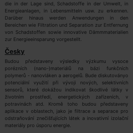
die in der Lage sind, Schadstoffe in der Umwelt, in
Energieanlagen, in Lebensmitteln usw. zu erkennen.
Darüber hinaus werden Anwendungen in den
Bereichen wie Filtration und Separation zur Entfernung
von Schadstoffen sowie innovative Dämmmaterialien
zur Energieeinsparung vorgestellt.
Česky
Budou představeny výsledky výzkumu vysoce
porézních (nano-)materiálů na bázi funkčních
polymerů - nanovláken a aerogelů. Bude diskutoványo
potenciální využití při vývoji nových, selektivních
sensorů, které dokážou indikovat škodlivé látky v
životním prostředí, energetických zařízeních, v
potravinách atd. Kromě toho budou představeny
aplikace v oblastech, jako je filtrace a separace pro
odstraňování znečišťujících látek a inovativní izolační
materiály pro úsporu energie.