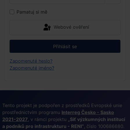
Zobrazi
Pamatuj si mě
Webové ověření
Přihlásit se
Zapomenuté heslo?
Zapomenuté jméno?
Tento projekt je podpořen z prostředků Evropské unie
prostřednictvím programu
Interreg Česko - Sasko
2021-2027
, v rámci projektu
„Síť výzkumných institucí
a podniků pro infrastrukturu - RENI“
, číslo 100686680.