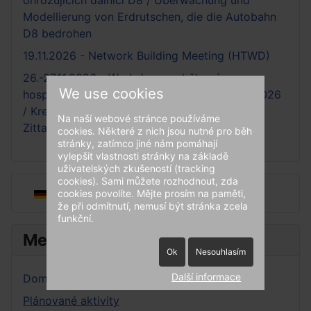
ohrožujících dálnici D8 / Überwachung und
Modellierung von Erdrutschen, die die Autobahn
D8 bedrohen
19.11.2026 - Network Building Meeting (HTWD)
26.-27.11.2026 - Workshop o oběhovém
We use cookies
hospodářství a skládkování, Žitava-Liberec 2026
/ Kreislaufwirtwchafts- und Deponieworkshop
Na naší webové stránce používáme
Zittau-Liberec 2026
cookies. Některé z nich jsou nutné pro běh
stránky, zatímco jiné nám pomáhají
vylepšit vlastnosti stránky na základě
uživatelských zkušeností (tracking
cookies). Sami můžete rozhodnout, zda
Zvolte jazyk
cookies povolíte. Mějte prosím na paměti,
že při odmítnutí, nemusí být stránka zcela
funkční.
Menu
Ok
Nesouhlasím
Další informace
Domácí stránka
Plánované aktivity