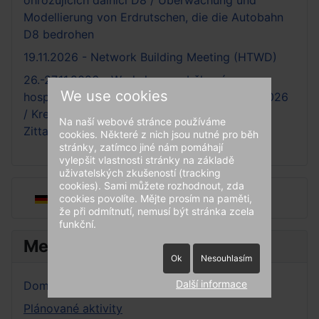
ohrožujících dálnici D8 / Überwachung und
Modellierung von Erdrutschen, die die Autobahn
D8 bedrohen
19.11.2026 - Network Building Meeting (HTWD)
26.-27.11.2026 - Workshop o oběhovém
We use cookies
hospodářství a skládkování, Žitava-Liberec 2026
/ Kreislaufwirtwchafts- und Deponieworkshop
Na naší webové stránce používáme
Zittau-Liberec 2026
cookies. Některé z nich jsou nutné pro běh
stránky, zatímco jiné nám pomáhají
vylepšit vlastnosti stránky na základě
uživatelských zkušeností (tracking
cookies). Sami můžete rozhodnout, zda
Zvolte jazyk
cookies povolíte. Mějte prosím na paměti,
že při odmítnutí, nemusí být stránka zcela
funkční.
Menu
Ok
Nesouhlasím
Další informace
Domácí stránka
Plánované aktivity