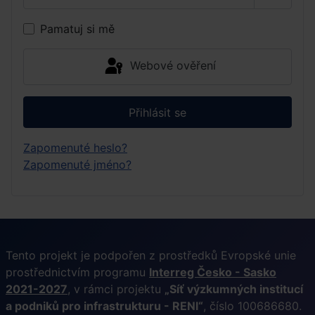
Zobrazi
Pamatuj si mě
Webové ověření
Přihlásit se
Zapomenuté heslo?
Zapomenuté jméno?
Tento projekt je podpořen z prostředků Evropské unie
prostřednictvím programu
Interreg Česko - Sasko
2021-2027
, v rámci projektu
„Síť výzkumných institucí
a podniků pro infrastrukturu - RENI“
, číslo 100686680.