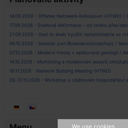
14.09.2026 - Offenes Netzwerk-Kolloquium (HTWD) / 
17.09.2026 - Svahové deformace – od terénu přes lab
21.09.2026 - Osol to aneb Využití rezistivimetrie ve vr
06.10.2026 - Seminar zum Bodenerosionsschutz / Semi
07.10.2026 - Moderní trendy v aplikované geologii / A
14.10.2026 - Monitoring a modelování sesuvů ohrožují
19.11.2026 - Network Building Meeting (HTWD)
26.-27.11.2026 - Workshop o oběhovém hospodářství a
Zvolte jazyk
Menu
We use cookies