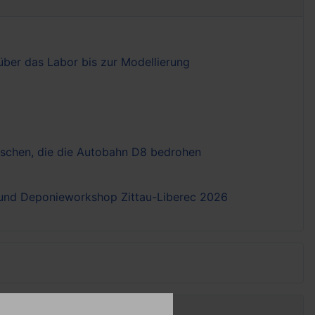
ber das Labor bis zur Modellierung
tschen, die die Autobahn D8 bedrohen
- und Deponieworkshop Zittau-Liberec 2026