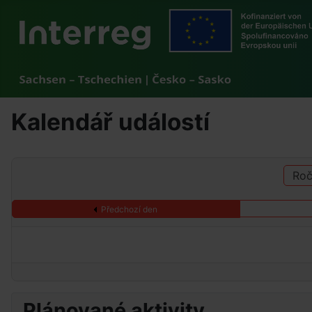
Kalendář událostí
Roč
Předchozí den
Plánované aktivity