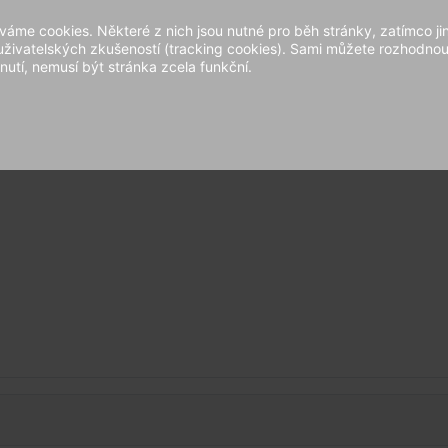
áme cookies. Některé z nich jsou nutné pro běh stránky, zatímco ji
 uživatelských zkušeností (tracking cookies). Sami můžete rozhodnout
nutí, nemusí být stránka zcela funkční.