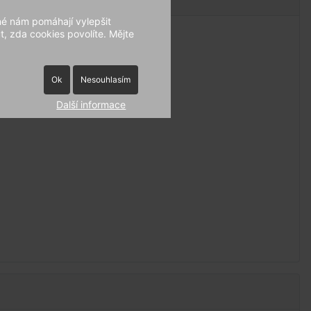
né nám pomáhají vylepšit
, zda cookies povolíte. Mějte
Ok
Nesouhlasím
Další informace