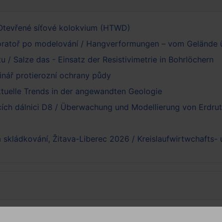
Otevřené síťové kolokvium (HTWD)
oratoř po modelování / Hangverformungen – vom Gelände ü
tu / Salze das - Einsatz der Resistivimetrie in Bohrlöchern
nář protierozní ochrany půdy
ktuelle Trends in der angewandten Geologie
cích dálnici D8 / Überwachung und Modellierung von Erdru
 skládkování, Žitava-Liberec 2026 / Kreislaufwirtwchafts