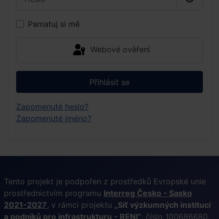
Zobrazi
Pamatuj si mě
Webové ověření
Přihlásit se
Zapomenuté heslo?
Zapomenuté jméno?
Tento projekt je podpořen z prostředků Evropské unie
prostřednictvím programu
Interreg Česko - Sasko
2021-2027
, v rámci projektu
„Síť výzkumných institucí
a podniků pro infrastrukturu - RENI“
, číslo 100686680.