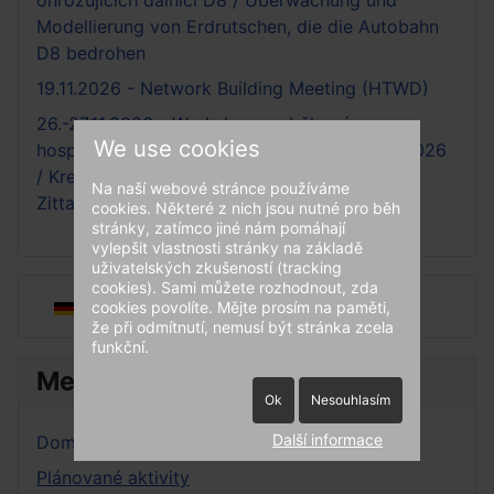
ohrožujících dálnici D8 / Überwachung und
Modellierung von Erdrutschen, die die Autobahn
D8 bedrohen
19.11.2026 - Network Building Meeting (HTWD)
26.-27.11.2026 - Workshop o oběhovém
We use cookies
hospodářství a skládkování, Žitava-Liberec 2026
/ Kreislaufwirtwchafts- und Deponieworkshop
Na naší webové stránce používáme
Zittau-Liberec 2026
cookies. Některé z nich jsou nutné pro běh
stránky, zatímco jiné nám pomáhají
vylepšit vlastnosti stránky na základě
uživatelských zkušeností (tracking
cookies). Sami můžete rozhodnout, zda
Zvolte jazyk
cookies povolíte. Mějte prosím na paměti,
že při odmítnutí, nemusí být stránka zcela
funkční.
Menu
Ok
Nesouhlasím
Další informace
Domácí stránka
Plánované aktivity