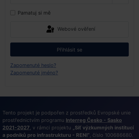
Zobrazi
Pamatuj si mě
Webové ověření
Přihlásit se
Zapomenuté heslo?
Zapomenuté jméno?
Tento projekt je podpořen z prostředků Evropské unie
prostřednictvím programu
Interreg Česko - Sasko
2021-2027
, v rámci projektu
„Síť výzkumných institucí
a podniků pro infrastrukturu - RENI“
, číslo 100686680.