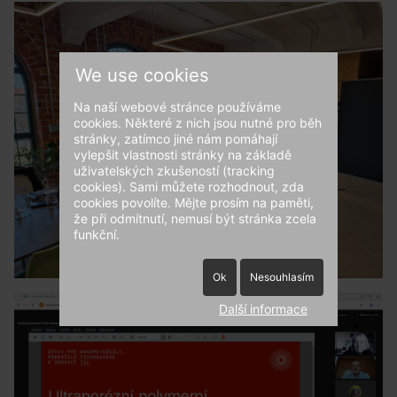
We use cookies
Na naší webové stránce používáme
cookies. Některé z nich jsou nutné pro běh
stránky, zatímco jiné nám pomáhají
vylepšit vlastnosti stránky na základě
uživatelských zkušeností (tracking
cookies). Sami můžete rozhodnout, zda
cookies povolíte. Mějte prosím na paměti,
že při odmítnutí, nemusí být stránka zcela
funkční.
Ok
Nesouhlasím
Další informace